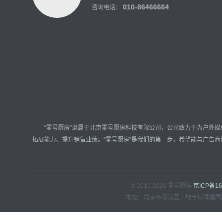
010-86466664
咨询电话：
“零号厨房”隶属于北京零号厨房科技有限公司，公司致力于为户外媒体
拓展能力、提升销售业绩。“零号厨房”是我们的第一步，希望能与广告
© 2015-2026 零号厨房
京ICP备16
地址：北京市海淀区上地十街辉煌国际2号楼